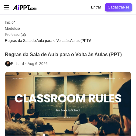
AiPPT Classic
AiPPT Flow
AiPPT Visual
Preços
Modelos
Educação
Profes
Entrar
Cadastrar-se
Início
/
Modelos
/
Professor(a)
/
Regras da Sala de Aula para o Volta às Aulas (PPT)
/
Regras da Sala de Aula para o Volta às Aulas (PPT)
Richard・
Aug 6, 2026