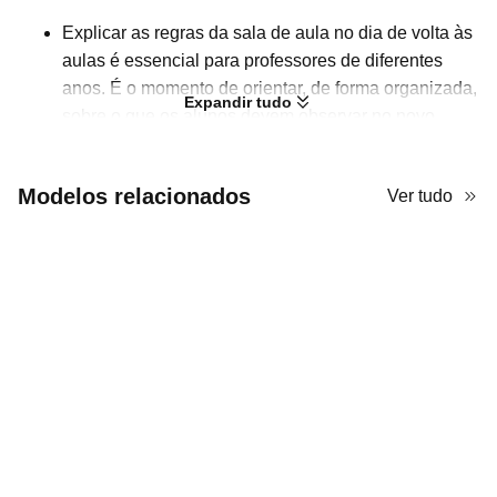
Explicar as regras da sala de aula no dia de volta às
aulas é essencial para professores de diferentes
anos. É o momento de orientar, de forma organizada,
Expandir tudo
sobre o que os alunos devem observar no novo
semestre. Em vez de anunciar sem nenhum registro,
usar um PPT para apresentar as regras deixa tudo
Modelos relacionados
Ver tudo
mais claro. Este
template
pode ser usado para esse
propósito. Ele equilibra texto e imagens, para que os
alunos não se cansem com uma apresentação só de
texto. Além disso, os destaques em laranja ajudam a
enfatizar as informações importantes.
Use este template no
AiPPT
para apresentar as
regras e os procedimentos de volta às aulas! É
gratuito e cada elemento pode ser personalizado
conforme suas necessidades.