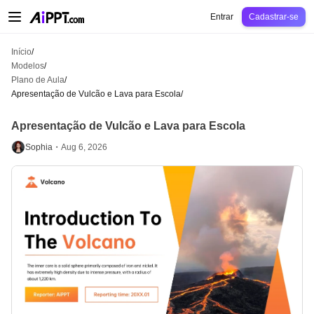
AiPPT Classic
AiPPT Flow
AiPPT Visual
Preços
Modelos
Educação
Profes
Entrar
Cadastrar-se
Início
/
Modelos
/
Plano de Aula
/
Apresentação de Vulcão e Lava para Escola
/
Apresentação de Vulcão e Lava para Escola
Sophia・
Aug 6, 2026