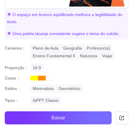
🌟 O espaço em branco equilibrado melhora a legibilidade do
texto.
🌟 Uma paleta laranja consistente sugere o tema do vulcão.
Cenários：
Plano de Aula
Geografia
Professor(a)
Ensino Fundamental II
Natureza
Viajar
Proporção：
16:9
Cores：
yellow
orange
white
Estilos：
Minimalista
Geométrico
Tipos：
AiPPT Classic
Baixar