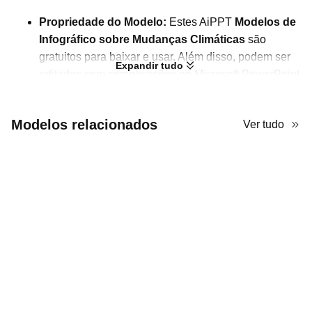
Propriedade do Modelo:
Estes AiPPT
Modelos de
Infográfico sobre Mudanças Climáticas
são
gratuitos para baixar e usar. Além disso, podem ser
Expandir tudo
editados sem complicações no Microsoft PowerPoint
e no Google Slides.
Visão Geral do Conteúdo:
Quer incluir infográficos
Modelos relacionados
Ver tudo
profissionais no seu PPT sobre mudanças
climáticas? Este arquivo traz 10 infográficos
refinados para você escolher.
Design do Modelo:
Este modelo adota um estilo
orientado por dados, com elementos de linha do
tempo e indicadores percentuais. Ele utiliza uma
paleta de azul céu e verde-água para reforçar o tema
ambiental.
Casos de Uso:
Esses infográficos funcionam muito
bem em relatórios de sustentabilidade,
apresentações de pesquisa climática, campanhas de