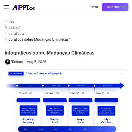
AiPPT Classic
AiPPT Flow
AiPPT Visual
Preços
Modelos
Educação
Profes
Entrar
Cadastrar-se
Início
/
Modelos
/
Infográficos
/
Infográficos sobre Mudanças Climáticas
/
Infográficos sobre Mudanças Climáticas
Richard・
Aug 5, 2026