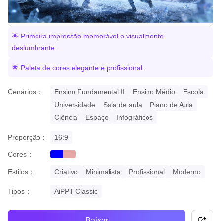
🌟 Primeira impressão memorável e visualmente
deslumbrante.
🌟 Paleta de cores elegante e profissional.
Cenários：
Ensino Fundamental II
Ensino Médio
Escola
Universidade
Sala de aula
Plano de Aula
Ciência
Espaço
Infográficos
Proporção：
16:9
Cores：
blue
pastel
Estilos：
Criativo
Minimalista
Profissional
Moderno
Tipos：
AiPPT Classic
Baixar