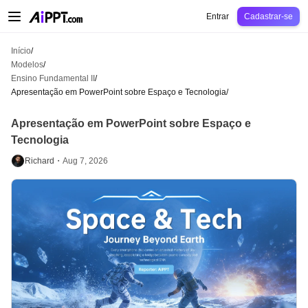
AiPPT Classic
AiPPT Flow
AiPPT Visual
Preços
Modelos
Educação
Profes
Entrar
Cadastrar-se
Início
/
Modelos
/
Ensino Fundamental II
/
Apresentação em PowerPoint sobre Espaço e Tecnologia
/
Apresentação em PowerPoint sobre Espaço e
Tecnologia
Richard・
Aug 7, 2026