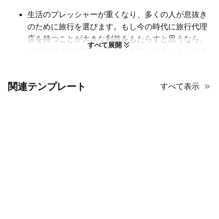
生活のプレッシャーが重くなり、多くの人が息抜き
のために旅行を選びます。もし今の時代に旅行代理
店を持つことが大きな利益をもたらすと思うなら、
すべて展開
ぜひビジネスプランを作ってみてください！このテ
ンプレートは、会社の説明、市場分析、販売戦略、
財務計画などの内容をモジュール式のレイアウトや
関連テンプレート
すべて表示
様々なチャート・グラフィックで明確に示すことが
できます。さらに、オレンジと緑の配色や複数の旅
行シーンの画像が、このテンプレートにどこへでも
旅したくなる感覚を呼び起こします。
観光代理店のビジネスプランにミニマリストであり
ながらシンプルすぎないテンプレートをお探しな
ら、このテンプレートは間違いなく役立ちます。
AiPPTで無料なので、ぜひ今すぐ試してみてはいか
がでしょうか？