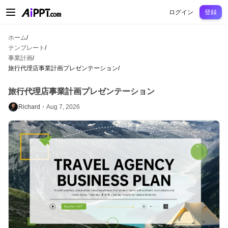
AiPPT Classic
AiPPT Flow
AiPPT Visual
料金プラン
テンプレート
教育
先
ログイン
登録
ホーム
/
テンプレート
/
事業計画
/
旅行代理店事業計画プレゼンテーション
/
旅行代理店事業計画プレゼンテーション
Richard・
Aug 7, 2026