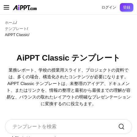
AiPPT Classic
AiPPT Flow
AiPPT Visual
料金プラン
テンプレート
教育
先
ログイン
登録
ホーム
/
テンプレート
/
AiPPT Classic
/
AiPPT Classic テンプレート
業務レポート、学校の授業用スライド、プロジェクトの資料で
は、多くの場合、構造化されたコンテンツが必要になります。
AiPPT Classic テンプレートは、未整理のアイデア、ドキュメン
ト、またはリンクを、情報の整理と最初から最後までの理解が容
易な、バランスの取れたレイアウトの明確なプレゼンテーション
に変換するのに役立ちます。