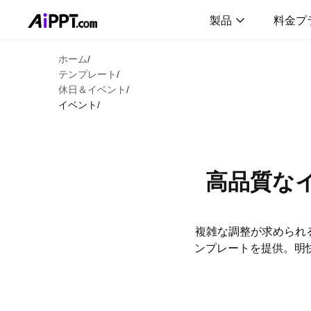
製品
料金プ
ホーム
/
テンプレート
/
休日＆イベント
/
イベント
/
高品質な
複雑な調整が求められる
ンプレートを提供。明