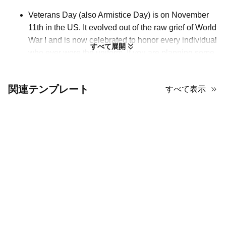
Veterans Day (also Armistice Day) is on November
11th in the US. It evolved out of the raw grief of World
War I and is now celebrated to honor every individual
すべて展開
who ever wore the uniform. If you are planning some
programs for this event, this PPT template can be
utilized. It leaves much space for text, where you can
関連テンプレート
すべて表示
illustrate the history of Veterans Day and show your
ideas for specific activities. Since the textboxes have
various designs, despite rich information, the
audience will not get tired of reading them. The bold
headings above each textbox also help the audience
navigate and understand.
退役軍人の日（休戦記念日とも呼ばれます）は、ア
メリカでは11月11日にあります。これは第一次世界
大戦の深い悲しみから発展し、現在では制服を着た
すべての個人を称えるために祝われています。この
イベントのためにプログラムを計画している場合