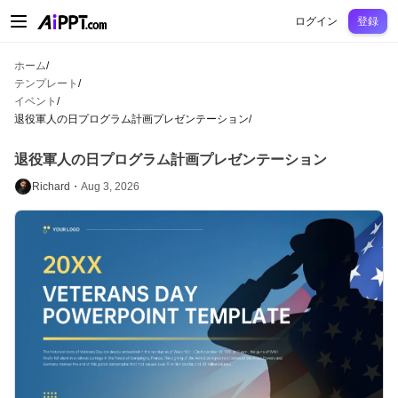
AiPPT Classic
AiPPT Flow
AiPPT Visual
料金プラン
テンプレート
教育
先
ログイン
登録
ホーム
/
テンプレート
/
イベント
/
退役軍人の日プログラム計画プレゼンテーション
/
退役軍人の日プログラム計画プレゼンテーション
Richard・
Aug 3, 2026