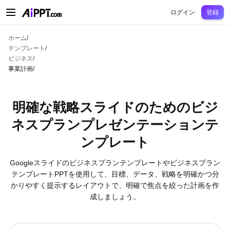
AiPPT Classic
AiPPT Flow
AiPPT Visual
料金プラン
テンプレート
教育
先
ログイン
登録
ホーム
/
テンプレート
/
ビジネス
/
事業計画
/
明確な戦略スライドのためのビジ
ネスプランプレゼンテーションテ
ンプレート
Googleスライドのビジネスプランテンプレートやビジネスプラン
テンプレートPPTを使用して、目標、データ、戦略を明確かつ分
かりやすく提示するレイアウトで、明確で焦点を絞った計画を作
成しましょう。