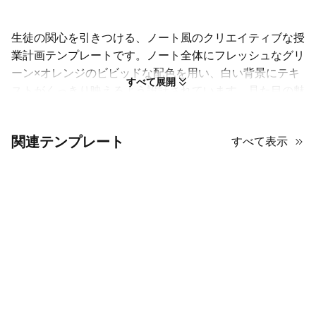
生徒の関心を引きつける、ノート風のクリエイティブな授
業計画テンプレートです。ノート全体にフレッシュなグリ
ーン×オレンジのビビッドな配色を用い、白い背景にテキ
すべて展開
ストがくっきり映えるよう設計されています。見た目の魅
力だけでなく、構成は読みやすく整理され、計画が一目で
わかりやすいのも特長です。さらに、この テンプレー
関連テンプレート
すべて表示
ト には、重要な情報を視覚的に強調できるアイコンやグ
ラフィックが多数用意されています。
このテンプレートに授業計画を書き込み、生徒と共有しま
しょう。AiPPTで無料・自由にカスタマイズして使えま
す。さっそく初回授業の準備を万全に！
15ページ構成のノート風PPTテンプレートで、授業
計画をわかりやすく説明できます。
PowerPoint、Googleスライド、Keynote、Canvaで
編集可能。