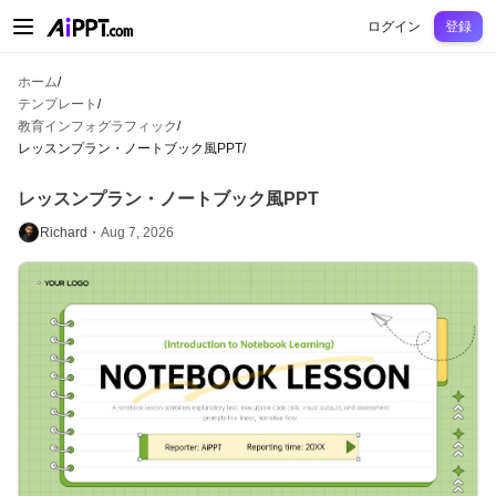
AiPPT Classic
AiPPT Flow
AiPPT Visual
料金プラン
テンプレート
教育
先
ログイン
登録
ホーム
/
テンプレート
/
教育インフォグラフィック
/
レッスンプラン・ノートブック風PPT
/
レッスンプラン・ノートブック風PPT
Richard・
Aug 7, 2026