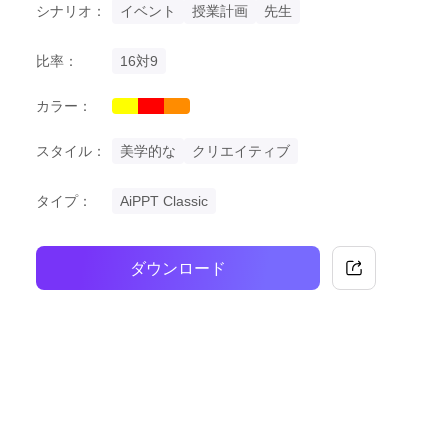
シナリオ：
イベント
授業計画
先生
比率：
16対9
カラー：
yellow
red
orange
スタイル：
美学的な
クリエイティブ
タイプ：
AiPPT Classic
ダウンロード