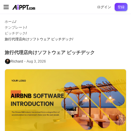
AiPPT Classic
AiPPT Flow
AiPPT Visual
料金プラン
テンプレート
教育
先
ログイン
登録
ホーム
/
テンプレート
/
ピッチデック
/
旅行代理店向けソフトウェア ピッチデック
/
旅行代理店向けソフトウェア ピッチデック
Richard・
Aug 3, 2026