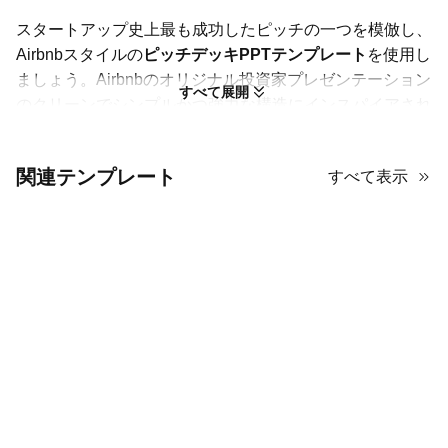
スタートアップ史上最も成功したピッチの一つを模倣し、
Airbnbスタイルの
ピッチデッキPPTテンプレート
を使用し
ましょう。Airbnbのオリジナル投資家プレゼンテーション
すべて展開
のクリーンでシンプルかつ強力な構造にインスパイアされ
たこのテンプレートは、資金調達の鍵となります。明るく
魅力的な黄色のテーマを特徴としており、バケーションレ
関連テンプレート
すべて表示
ンタルスタートアップやシェアリングエコノミーのベンチ
ャーに最適なフレームワークを提供します。このピッチデ
ッキテンプレートには、問題、解決策、市場の検証、市場
規模、ビジネスモデルなど、すべての重要なスライドが含
まれています。説得力のある物語を作成し、データを明確
に提示することで、
投資家プレゼンテーション
を記憶に残
り、説得力のあるものにします。あなたのビジョンとビジ
ネスプランを効果的に伝えるための理想的なツールです。
Airbnbスタイルのデッキで投資家向