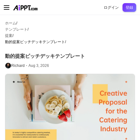
AiPPT Classic
AiPPT Flow
AiPPT Visual
料金プラン
テンプレート
教育
先
ログイン
登録
ホーム
/
テンプレート
/
提案
/
動的提案ピッチデッキテンプレート
/
動的提案ピッチデッキテンプレート
Richard・
Aug 3, 2026