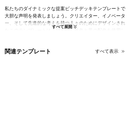
私たちのダイナミックな提案ピッチデッキテンプレートで
大胆な声明を発表しましょう。クリエイター、イノベータ
ー、そして先進的な考えを持つ人々のためにデザインされ
すべて展開
たこのテンプレートは、目を引く黄色と黒の配色を使用し
て、あなたの提案が注目されるようにします。機会の定義
から予算の詳細まで、説得力のあるストーリーを導くよう
関連テンプレート
すべて表示
に構成されています。この無料で完全に編集可能なプレゼ
ンテーションを使用して、プロフェッショナルで記憶に残
る説得力のあるピッチを作成しましょう。
魅力的でコンバージョンを生む提案
書の作成
強力な提案は、よく語られた物語です。このダイナミックなピッ
チデッキテンプレートは、その物語をエネルギーとインパクトを
持って伝えるための舞台です。その大胆なデザインは、あなたの