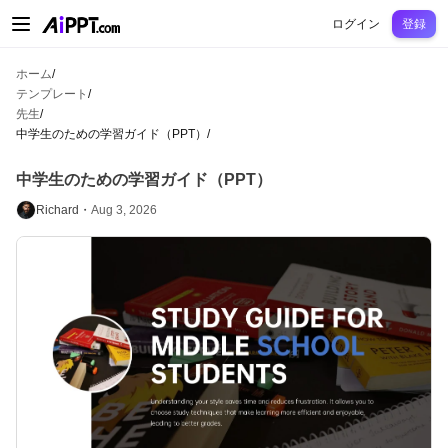
AiPPT Classic
AiPPT Flow
AiPPT Visual
料金プラン
テンプレート
教育
先
ログイン
登録
ホーム
/
テンプレート
/
先生
/
中学生のための学習ガイド（PPT）
/
中学生のための学習ガイド（PPT）
Richard・
Aug 3, 2026