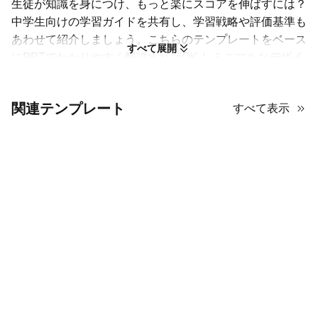
生徒が知識を身につけ、もっと楽にスコアを伸ばすには？
中学生向けの学習ガイドを共有し、学習戦略や評価基準も
あわせて紹介しましょう。こちらのテンプレートをベース
すべて展開
にPPTでわかりやすく解説すればOK！ ミニマルなデザイ
ンは中学生にちょうどよく、かわいさ控えめでシンプル。
ブルーの差し色はスライドを彩るだけでなく重要情報を際
関連テンプレート
すべて表示
立たせ、ひと目で分かります。
本や学習に関する画像が使われているため、教育向けの
PowerPointテンプレートとして最適です。中学校向けの
発表を準備中なら、AiPPTで無料で使ってみてください！
学習ガイドを伝えるための全15種類のスライド。
PowerPoint、Googleスライド、Keynote、Canvaで
編集可能。
18.3MBのダウンロードパックにすべての要素を収
録。
図形、画像、背景、アイコンを同梱。
太字のセクション見出しで視線を誘導。