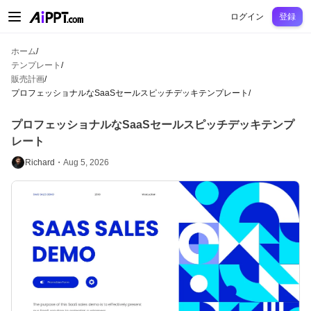
AiPPT Classic
AiPPT Flow
AiPPT Visual
料金プラン
テンプレート
教育
先
ログイン
登録
ホーム
/
テンプレート
/
販売計画
/
プロフェッショナルなSaaSセールスピッチデッキテンプレート
/
プロフェッショナルなSaaSセールスピッチデッキテンプ
レート
Richard・
Aug 5, 2026