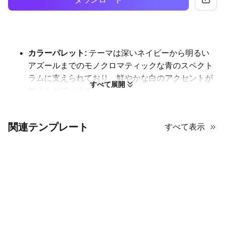
カラーパレット:
テーマは深いネイビーから明るい
アズールまでの
モノクロマティックな青のスペクト
ラム
に支えられており、鮮やかな白のアクセントが
すべて展開
加えられています
。
要素と資産: 
ツールキットには、大胆な視覚的セパ
レーターとして機能するカスタム幾何学モザイク
関連テンプレート
すべて表示
や、棒グラフやロードマップインフォグラフィック
などの洗練されたデータ視覚化ツールが含まれてい
ます。
使用例:
このSaaSピッチデッキの例は、製品をピッ
チしたり、90日間のロードマップを紹介したり、競
合分析を行ったりする必要があるSaaSやテクノロジ
ー分野の誰にとっても素晴らしい選択肢です
。
。
AiPPTについてもっと知る:
AiPPTはプリセットテン