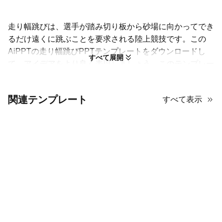
走り幅跳びは、選手が踏み切り板から砂場に向かってでき
るだけ遠くに跳ぶことを要求される陸上競技です。この
AiPPTの走り幅跳びPPTテンプレートをダウンロードし
すべて展開
て、アイデアをより良く表現しましょう。このテンプレー
トは100％無料でダウンロードでき、Microsoft
PowerPointやGoogleスライドで簡単にカスタマイズでき
関連テンプレート
すべて表示
ます。
テンプレートデザイン:
このテンプレートは、都市
のアスレチックと広大な屋外の背景を融合させた高
エネルギーの動きの精神を体現しています。カラー
パレットは鮮やかなオレンジと新鮮な白を組み合わ
せています。この組み合わせは、走り幅跳びのテー
マに熱意を加えることができます。
要素と資産:
このテンプレートには、動的なジャン
プの瞬間を捉えたさまざまな画像が含まれており、
走り幅跳びの歴史や用具を生き生きと紹介するのに