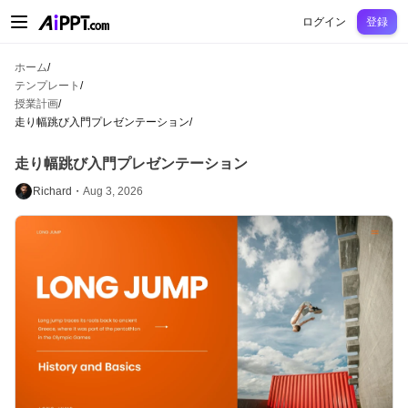
AiPPT Classic
AiPPT Flow
AiPPT Visual
料金プラン
テンプレート
教育
先
ログイン
登録
ホーム
/
テンプレート
/
授業計画
/
走り幅跳び入門プレゼンテーション
/
走り幅跳び入門プレゼンテーション
Richard・
Aug 3, 2026