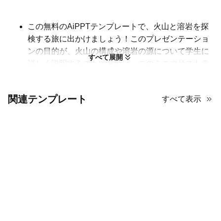
この無料のAiPPTテンプレートで、火山と溶岩を探
検する旅に出かけましょう！このプレゼンテーショ
ンの目的が、火山の構成や溶岩の源について学生に
すべて展開
詳しく説明することであれば、このミニマリストテ
ンプレートは大いに役立ちます。比較やプロセスの
表示に最適なグリッドレイアウトで構成されてお
関連テンプレート
すべて表示
り、スライドには火山のアイコン、いくつかの番号
付きアイコン、火山とマグマの画像以外にあまり装
飾がなく、テキストを追加するスペースが十分にあ
ります。
この火山のPowerPointテンプレートは完全にカスタ
マイズ可能なので、ダウンロードしてPowerPointや
Googleスライドでカスタマイズするだけで、画像を
変更したりカラーパレットを変えたりできます。