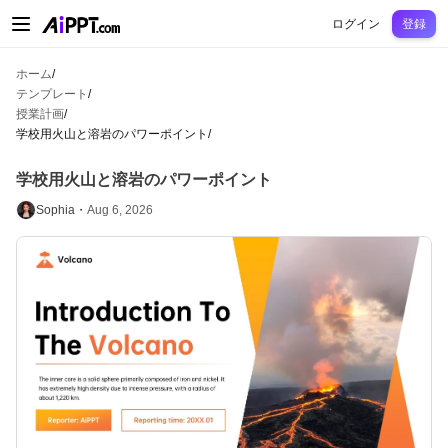
AiPPT Classic
AiPPT Flow
AiPPT Visual
料金プラン
テンプレート
教育
先
ログイン
登録
ホーム
/
テンプレート
/
授業計画
/
学校用火山と溶岩のパワーポイント
/
学校用火山と溶岩のパワーポイント
Sophia・
Aug 6, 2026