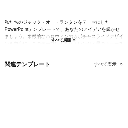
私たちのジャック・オー・ランタンをテーマにした
PowerPointテンプレートで、あなたのアイデアを輝かせ
ましょう。象徴的なハロウィンのカボチャスライドデザイ
すべて展開
ンを中心に、このテーマは大胆なオレンジと黒のカラース
キームで休日の精神を捉えています。これは、怖いカボチ
ャの彫刻プレゼンテーションアイデアを共有するためか
関連テンプレート
すべて表示
ら、祝祭的なビジネスアップデートを提供するためまで、
さまざまな用途に最適な無料のジャック・オー・ランタン
PPTテンプレートです。モダンでクリーンなレイアウト
は、あなたのメッセージが明確で魅力的であることを保証
し、カボチャのグラフィックは、最初のスライドから聴衆
を引き込み、楽しませる楽しい季節感を加えます。
あなたのカボチャのプレゼンテーシ