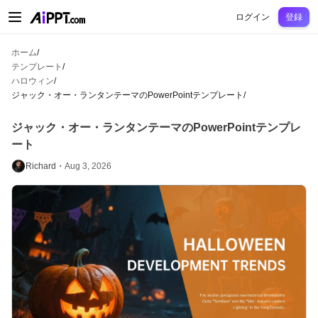
AiPPT Classic
AiPPT Flow
AiPPT Visual
料金プラン
テンプレート
教育
先
ログイン
登録
ホーム
/
テンプレート
/
ハロウィン
/
ジャック・オー・ランタンテーマのPowerPointテンプレート
/
ジャック・オー・ランタンテーマのPowerPointテンプレ
ート
Richard・
Aug 3, 2026