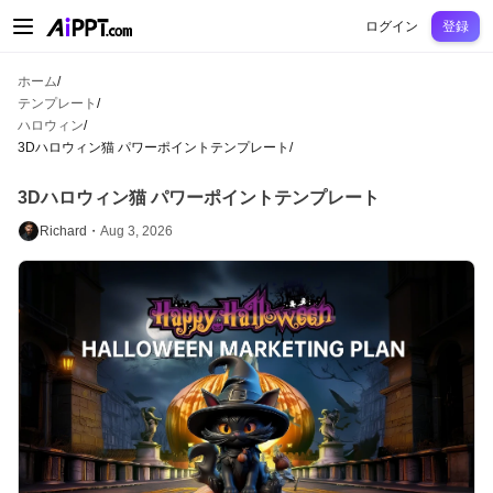
AiPPT Classic
AiPPT Flow
AiPPT Visual
料金プラン
テンプレート
教育
先
ログイン
登録
ホーム
/
テンプレート
/
ハロウィン
/
3Dハロウィン猫 パワーポイントテンプレート
/
3Dハロウィン猫 パワーポイントテンプレート
Richard・
Aug 3, 2026