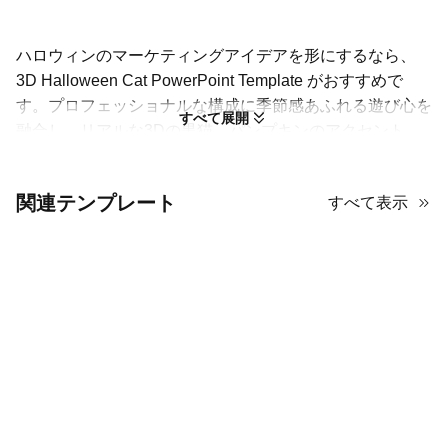
ハロウィンのマーケティングアイデアを形にするなら、
3D Halloween Cat PowerPoint Template がおすすめで
す。プロフェッショナルな構成に季節感あふれる遊び心を
すべて展開
融合し、リアルな3Dの黒猫、パンプキンのアクセント、
不気味なパープルの背景が印象を高めます。ブランドキャ
ンペーンやイベント告知、テーマプレゼンなど、注目を集
関連テンプレート
すべて表示
めつつメッセージを明確に伝えたいシーンに最適です。各
スライドはグラフやインフォグラフィック、タイトルや画
像レイアウトまで自在に編集可能。立体的なビジュアルと
洗練されたタイポグラフィの組み合わせで、スタイルと世
界観の両面から際立つ資料を実現します。ハロウィン向け
のコンテンツを計画する企業やクリエイターにぴったりの
テンプレートです。
奥行きを生かしたデザイン：3D要素