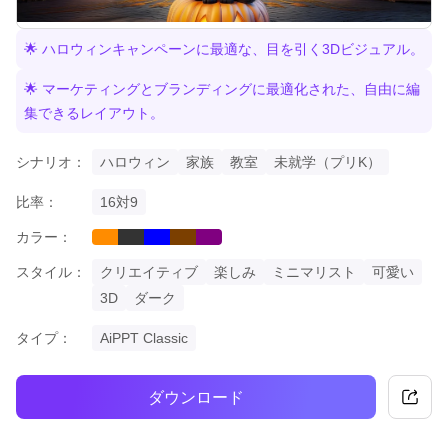
🌟 ハロウィンキャンペーンに最適な、目を引く3Dビジュアル。
🌟 マーケティングとブランディングに最適化された、自由に編
集できるレイアウト。
シナリオ：
ハロウィン
家族
教室
未就学（プリK）
比率：
16対9
カラー：
orange
black
blue
brown
purple
スタイル：
クリエイティブ
楽しみ
ミニマリスト
可愛い
3D
ダーク
タイプ：
AiPPT Classic
ダウンロード