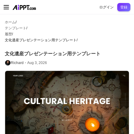
AiPPT Classic
AiPPT Flow
AiPPT Visual
料金プラン
テンプレート
教育
先
ログイン
登録
ホーム
/
テンプレート
/
履歴
/
文化遺産プレゼンテーション用テンプレート
/
文化遺産プレゼンテーション用テンプレート
Richard・
Aug 3, 2026