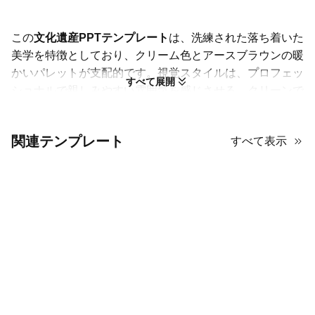
この
文化遺産PPTテンプレート
は、洗練された落ち着いた
美学を特徴としており、クリーム色とアースブラウンの暖
かいパレットが支配的です。視覚スタイルは、プロフェッ
すべて展開
ショナルで親しみやすい雰囲気を感じさせる、クリーンで
ミニマリストなレイアウトに傾いています。繊細なライン
アートと控えめな幾何学的フレームが各スライドに構造を
関連テンプレート
すべて表示
提供し、視聴者を圧倒することはありません。高品質の写
真はデザインの中心要素であり、大きくインパクトのある
形式で提示されたり、さまざまなテーマを明確に示す整然
としたグリッドで整理されたりします。タイポグラフィは
シャープでモダンであり、見出しや重要なデータポイント
が中立的な背景に対して際立つようにしています。思慮深
い余白がコンテンツに呼吸する余地を与え、バランスの取
れたエレガントなタッチが必要なプレゼンテーションに最
適です。歴史的な建築物や現代の取り組みを強調する場合
でも、自然な色調と洗練された装飾が統一感のある高級な