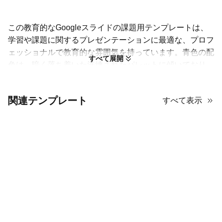
この教育的なGoogleスライドの課題用テンプレートは、
学習や課題に関するプレゼンテーションに最適な、プロフ
ェッショナルで教育的な雰囲気を持っています。青色の配
すべて展開
色は、暗く落ち着いた洗練されたパレットに傾いており、
スライドに洗練された印象を与えます。わずかにビンテー
ジやドラマチックなトーンの写真の使用は、視覚的な興味
関連テンプレート
すべて表示
を引き、プレゼンテーションに安定感をもたらします。テ
キストを重ねたフルスライド画像を多用しているようで、
これは情報を提示する現代的で魅力的な方法です。レイア
ウトは明確に構造化されており、明確なセクションと番号
付きの見出しがあり、コンテンツを論理的に整理するのが
非常に簡単です。さらに、明確で読みやすいフォントの重
要性を強調しており、遠くからでもメッセージが簡単に読
めるようになっています。教育用の無料のGoogleスライ
ドテンプレートを探しているなら、学術的またはトレーニ
ングのトピックに対して真剣で視覚的に魅力的なものを求