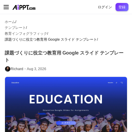
AiPPT Classic
AiPPT Flow
AiPPT Visual
料金プラン
テンプレート
教育
先
ログイン
登録
ホーム
/
テンプレート
/
教育インフォグラフィック
/
課題づくりに役立つ教育用 Google スライド テンプレート
/
課題づくりに役立つ教育用 Google スライド テンプレー
ト
Richard・
Aug 3, 2026