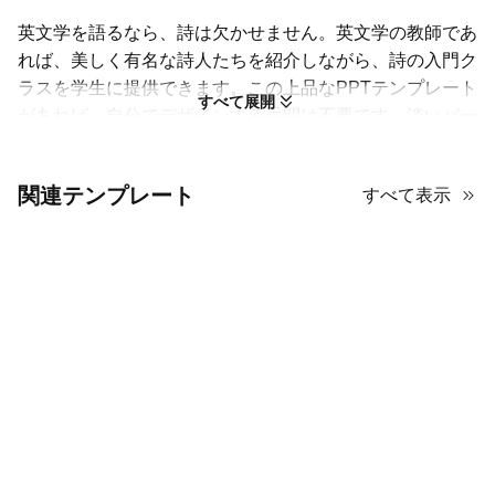
英文学を語るなら、詩は欠かせません。英文学の教師であ
れば、美しく有名な詩人たちを紹介しながら、詩の入門ク
ラスを学生に提供できます。この上品なPPTテンプレート
すべて展開
があれば、自分でデザインする手間は不要です。淡いパー
プルとブルーの配色が落ち着いた穏やかな空気をつくり、
スライドに登場する詩人たちをじっくり鑑賞できる雰囲気
関連テンプレート
すべて表示
を演出します。さらに、モジュール型のレイアウトは、連
（スタンザ）・リズム・比喩表現など、詩の要素を個別に
わかりやすく示すのに最適です。
この便利な文学用PPTテンプレートで、英文学専攻の学生
を詩の世界へ誘いましょう。アーティスティックな線画と
繊細な草花のイラストが、詩の雰囲気にぴったりマッチし
ます。装飾が好みでない場合は、自由に外して構いませ
ん。AiPPTのテンプレートは完全にカスタマイズ可能で
す！
15枚のスライドで、具体例を使い詩人の魅力を味わ