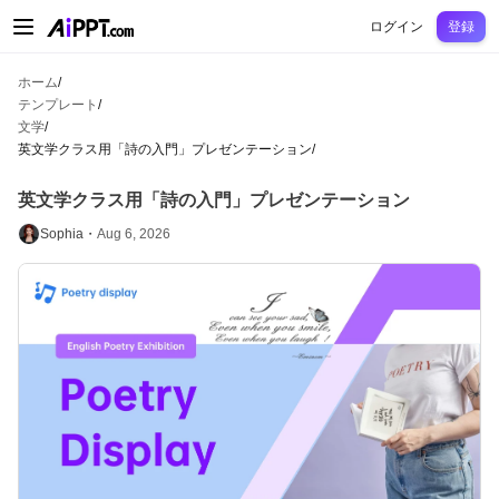
AiPPT Classic
AiPPT Flow
AiPPT Visual
料金プラン
テンプレート
教育
先
ログイン
登録
ホーム
/
テンプレート
/
文学
/
英文学クラス用「詩の入門」プレゼンテーション
/
英文学クラス用「詩の入門」プレゼンテーション
Sophia・
Aug 6, 2026