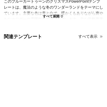
このブルーカートゥーンのクリスマスPowerPointテンプ
レートは、魔法のような冬のワンダーランドをテーマにし
ています。主要な色は青と白で、暖かくもありながら爽や
すべて展開
かなホリデーの雰囲気を作り出しています。主な装飾要素
には、クリスマスツリーやサンタクロースのフィギュアが
ある雪景色の3Dレンダリングが含まれており、高い視覚
関連テンプレート
すべて表示
的魅力を提供します。デザインには、キャンディケイン、
トナカイ、煙突、装飾用のライトやオーナメントなど、ク
ラシックなクリスマスのシンボルが取り入れられていま
す。この高品質なホリデーテーマのテンプレートは、祝祭
活動、季節のイベント、または文化的なトピックに関する
プレゼンテーションに最適で、魅力的で夢のような雰囲気
を作り出すように設計されています。
この青い漫画のクリスマス
PowerPointテンプレートを最大限に