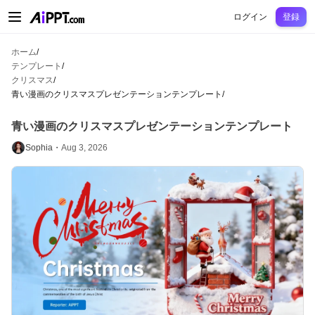
AiPPT Classic
AiPPT Flow
AiPPT Visual
料金プラン
テンプレート
教育
先
ログイン
登録
ホーム
/
テンプレート
/
クリスマス
/
青い漫画のクリスマスプレゼンテーションテンプレート
/
青い漫画のクリスマスプレゼンテーションテンプレート
Sophia・
Aug 3, 2026