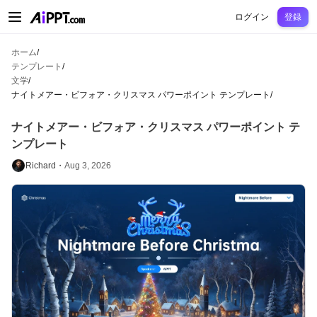
AiPPT Classic
AiPPT Flow
AiPPT Visual
料金プラン
テンプレート
教育
先
ログイン
登録
ホーム
/
テンプレート
/
文学
/
ナイトメアー・ビフォア・クリスマス パワーポイント テンプレート
/
ナイトメアー・ビフォア・クリスマス パワーポイント テ
ンプレート
Richard・
Aug 3, 2026