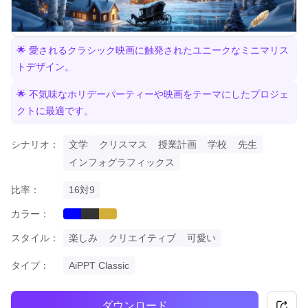
🌟 愛されるクラシック映画に触発されたユニークなミニマリス
トデザイン。
🌟 不気味なホリデーパーティーや映画をテーマにしたプロジェ
クトに最適です。
シナリオ：
文学
クリスマス
授業計画
学校
先生
インフォグラフィックス
比率：
16対9
カラー：
blue
black
gold
スタイル：
楽しみ
クリエイティブ
可愛い
タイプ：
AiPPT Classic
ダウンロード