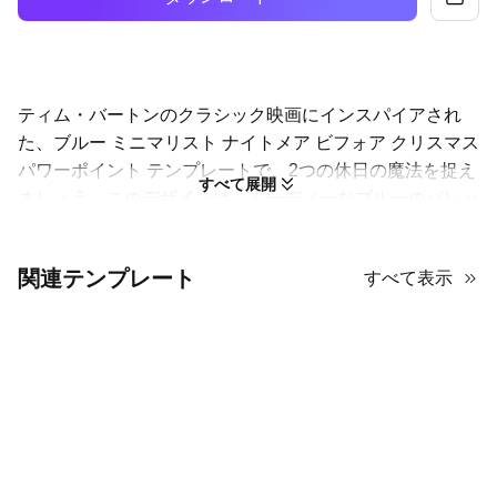
ティム・バートンのクラシック映画にインスパイアされ
た、ブルー ミニマリスト ナイトメア ビフォア クリスマス
パワーポイント テンプレートで、2つの休日の魔法を捉え
すべて展開
ましょう。このデザインは、ムーディーなブルーのパレッ
トと、ハロウィーンタウンの独特の美学を呼び起こす微妙
で不気味なシルエットが特徴です。映画分析、テーマパー
関連テンプレート
すべて表示
ティーのプレゼンテーション、またはユニークで不気味な
クリスマスの挨拶に最適な選択です。このジャック・スケ
リントンのPPTテーマには、カスタマイズが簡単な多用途
のスライドレイアウトが多数含まれており、エレガントで
楽しい、魅惑的なプレゼンテーションを作成することがで
きます。