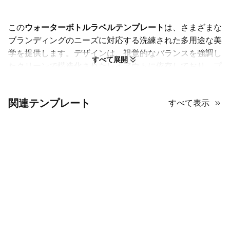
この
ウォーターボトルラベルテンプレート
は、さまざまな
ブランディングのニーズに対応する洗練された多用途な美
学を提供します。デザインは、視覚的なバランスを強調し
すべて展開
たクリーンで構造化されたレイアウトに依存しており、プ
ロフェッショナルなコンセプトを簡単に紹介できます。カ
ラーパレットは慎重にキュレーションされており、目を引
関連テンプレート
すべて表示
く大胆なトーンと、より洗練された控えめなシェードのミ
ックスが特徴で、特定のブランドアイデンティティに合わ
せて簡単に調整できます。装飾要素はモダンで機能的に保
たれ、明確なタイポグラフィとロゴやアイコンの戦略的な
配置を利用しています。高品質な画像とクリーンなライン
の使用によって、スライドに現代的な感触を与えるプロフ
ェッショナルなタッチが感じられます。セリフフォントの
エレガンスやサンセリフのミニマリストな外観を好むかど
うかに関わらず、ここでのタイポグラフィの選択は読みや
すさとスタイルを考慮して設計されています。このテンプ