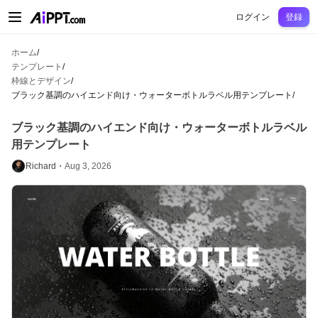
AiPPT Classic
AiPPT Flow
AiPPT Visual
料金プラン
テンプレート
教育
先
ログイン
登録
ホーム
/
テンプレート
/
枠線とデザイン
/
ブラック基調のハイエンド向け・ウォーターボトルラベル用テンプレート
/
ブラック基調のハイエンド向け・ウォーターボトルラベル
用テンプレート
Richard・
Aug 3, 2026