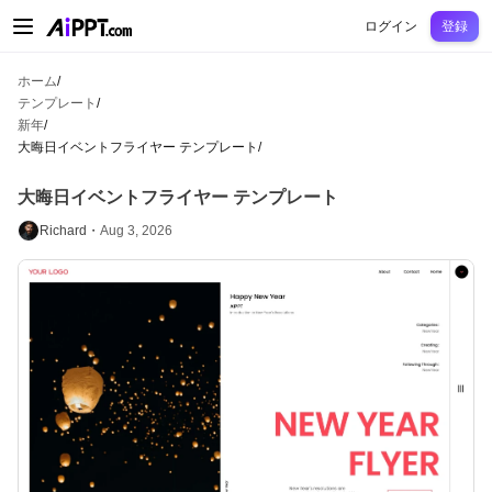
AiPPT Classic
AiPPT Flow
AiPPT Visual
料金プラン
テンプレート
教育
先
ログイン
登録
ホーム
/
テンプレート
/
新年
/
大晦日イベントフライヤー テンプレート
/
大晦日イベントフライヤー テンプレート
Richard・
Aug 3, 2026