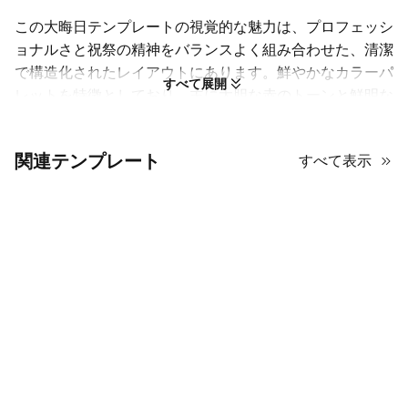
この大晦日テンプレートの視覚的な魅力は、プロフェッシ
ョナルさと祝祭の精神をバランスよく組み合わせた、清潔
で構造化されたレイアウトにあります。鮮やかなカラーパ
すべて展開
レットを特徴としており、主に大胆な赤のトーンと鮮明な
白の背景を組み合わせて、すべてのディテールが際立つよ
うにしています。デザインには、情報を美しくフレームす
関連テンプレート
すべて表示
る控えめな祝祭の画像など、現代的な装飾要素が取り入れ
られており、雑然とした印象を与えません。整理されたセ
クションと明確なヘッダーのおかげで、各スライドを自然
に目で追うことができ、ナビゲーションも簡単です。進捗
状況の追跡、アクションプラン、さらにはデータを視覚化
するためのチャートやグラフのスペースなど、さまざまな
便利な表示コンポーネントが揃っています。タイポグラフ
ィは清潔で読みやすく、グループとビジョンを共有するの
にも、個人的なロードマップとして保持するのにも最適で
す。ミニマリストでありながらエネルギッシュな美学を好
む人にとって、来年に向けて新鮮でやる気を引き出す素晴