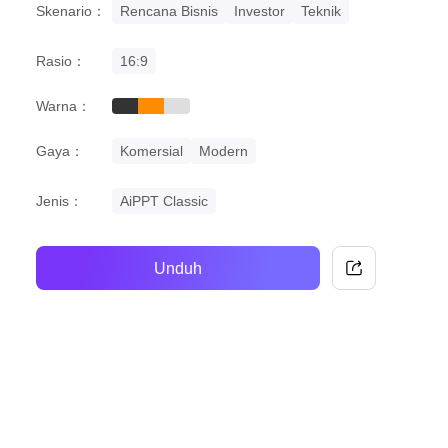
Skenario：
Rencana Bisnis
Investor
Teknik
Rasio：
16:9
Warna：
black
orange
grey
Gaya：
Komersial
Modern
Jenis：
AiPPT Classic
Unduh