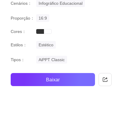
Cenários：
Infográfico Educacional
Proporção：
16:9
Cores：
black
white
Estilos：
Estético
Tipos：
AiPPT Classic
Baixar