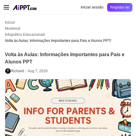
AiPPT Classic
AiPPT Flow
AiPPT Visual
Preços
Modelos
Educação
Profes
Iniciar sessão
Registar-se
Início
/
Modelos
/
Infográfico Educacional
/
Volta às Aulas: Informações Importantes para Pais e Alunos PPT
/
Volta às Aulas: Informações Importantes para Pais e
Alunos PPT
Richard・
Aug 7, 2026