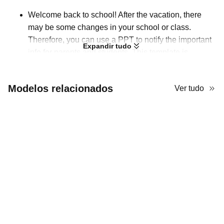
Welcome back to school! After the vacation, there
may be some changes in your school or class.
Therefore, you can use a PPT to notify the important
Expandir tudo
info for parents and students. This template is
designed specifically for elementary school teachers,
thanks to its cute style. All the slides feature a cream
Modelos relacionados
Ver tudo
background framed with cartoon stationery elements,
including pencils, globes, backpacks, and
notebooks. Besides, red-orange is used to
emphasize, which is obvious on the cream
background.
Bem-vindo de volta à escola! Após as férias, pode
haver algumas mudanças na sua escola ou turma.
Portanto, você pode usar um PPT para notificar as
informações importantes para pais e alunos. Este
modelo é projetado especificamente para
professores do ensino fundamental, graças ao seu