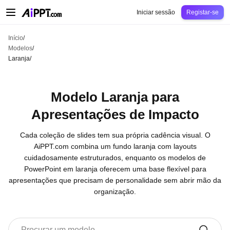
AiPPT Classic
AiPPT Flow
AiPPT Visual
Preços
Modelos
Educação
Profes
Iniciar sessão
Registar-se
Início
/
Modelos
/
Laranja
/
Modelo Laranja para
Apresentações de Impacto
Cada coleção de slides tem sua própria cadência visual. O
AiPPT.com combina um fundo laranja com layouts
cuidadosamente estruturados, enquanto os modelos de
PowerPoint em laranja oferecem uma base flexível para
apresentações que precisam de personalidade sem abrir mão da
organização.