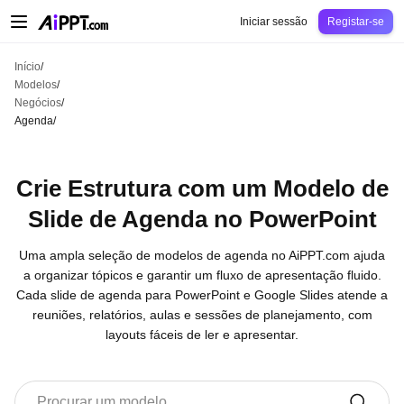
AiPPT Classic
AiPPT Flow
AiPPT Visual
Preços
Modelos
Educação
Profes
Iniciar sessão
Registar-se
Início
/
Modelos
/
Negócios
/
Agenda
/
Crie Estrutura com um Modelo de
Slide de Agenda no PowerPoint
Uma ampla seleção de modelos de agenda no AiPPT.com ajuda
a organizar tópicos e garantir um fluxo de apresentação fluido.
Cada slide de agenda para PowerPoint e Google Slides atende a
reuniões, relatórios, aulas e sessões de planejamento, com
layouts fáceis de ler e apresentar.