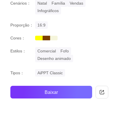
Cenários：
Natal
Família
Vendas
Infográficos
Proporção：
16:9
Cores：
yellow
brown
beige
Estilos：
Comercial
Fofo
Desenho animado
Tipos：
AiPPT Classic
Baixar