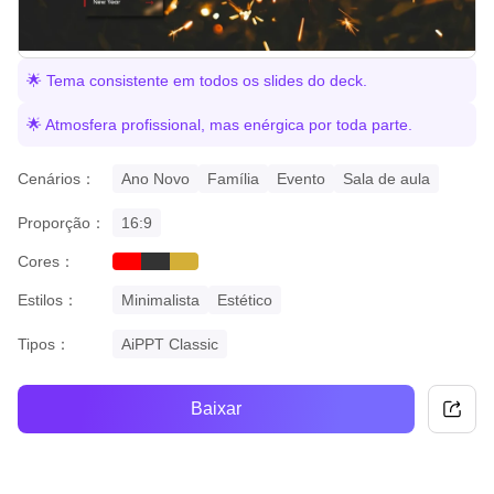
🌟 Tema consistente em todos os slides do deck.
🌟 Atmosfera profissional, mas enérgica por toda parte.
Cenários：
Ano Novo
Família
Evento
Sala de aula
Proporção：
16:9
Cores：
red
black
gold
Estilos：
Minimalista
Estético
Tipos：
AiPPT Classic
Baixar