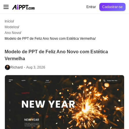
AiPPT Classic
AiPPT Flow
AiPPT Visual
Preços
Modelos
Educação
Profes
Entrar
Cadastrar-se
Início
/
Modelos
/
Ano Novo
/
Modelo de PPT de Feliz Ano Novo com Estética Vermelha
/
Modelo de PPT de Feliz Ano Novo com Estética
Vermelha
Richard・
Aug 3, 2026