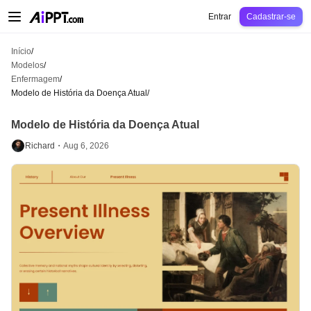
AiPPT Classic
AiPPT Flow
AiPPT Visual
Preços
Modelos
Educação
Profes
Entrar
Cadastrar-se
Início
/
Modelos
/
Enfermagem
/
Modelo de História da Doença Atual
/
Modelo de História da Doença Atual
Richard・
Aug 6, 2026