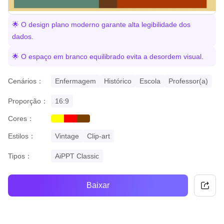
🌟 O design plano moderno garante alta legibilidade dos
dados.
🌟 O espaço em branco equilibrado evita a desordem visual.
Cenários：
Enfermagem
Histórico
Escola
Professor(a)
Proporção：
16:9
Cores：
yellow
red
brown
Estilos：
Vintage
Clip-art
Tipos：
AiPPT Classic
Baixar