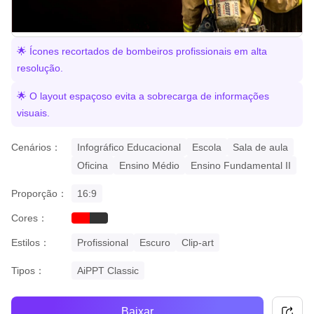
🌟 Ícones recortados de bombeiros profissionais em alta
resolução.
🌟 O layout espaçoso evita a sobrecarga de informações
visuais.
Cenários：
Infográfico Educacional
Escola
Sala de aula
Oficina
Ensino Médio
Ensino Fundamental II
Proporção：
16:9
Cores：
red
black
Estilos：
Profissional
Escuro
Clip-art
Tipos：
AiPPT Classic
Baixar