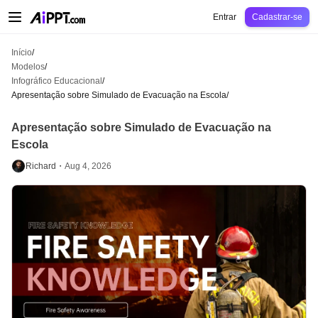
AiPPT Classic
AiPPT Flow
AiPPT Visual
Preços
Modelos
Educação
Profes
Entrar
Cadastrar-se
Início
/
Modelos
/
Infográfico Educacional
/
Apresentação sobre Simulado de Evacuação na Escola
/
Apresentação sobre Simulado de Evacuação na
Escola
Richard・
Aug 4, 2026