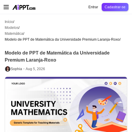
AiPPT Classic
AiPPT Flow
AiPPT Visual
Preços
Modelos
Educação
Profes
Entrar
Cadastrar-se
Início
/
Modelos
/
Matemática
/
Modelo de PPT de Matemática da Universidade Premium Laranja-Roxo
/
Modelo de PPT de Matemática da Universidade
Premium Laranja-Roxo
Sophia・
Aug 5, 2026