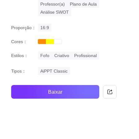
Professor(a)
Plano de Aula
Análise SWOT
Proporção：
16:9
Cores：
orange
yellow
white
Estilos：
Fofo
Criativo
Profissional
Tipos：
AiPPT Classic
Baixar