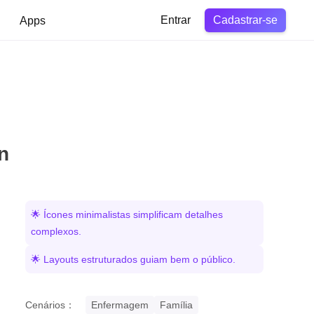
Cadastrar-se
Apps
Entrar
n
🌟 Ícones minimalistas simplificam detalhes
complexos.
🌟 Layouts estruturados guiam bem o público.
Cenários：
Enfermagem
Família