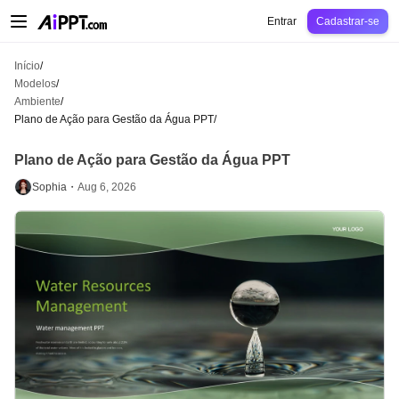
AiPPT Classic
AiPPT Flow
AiPPT Visual
Preços
Modelos
Educação
Profes
Entrar
Cadastrar-se
Início
/
Modelos
/
Ambiente
/
Plano de Ação para Gestão da Água PPT
/
Plano de Ação para Gestão da Água PPT
Sophia・
Aug 6, 2026