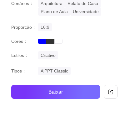
Cenários：
Arquitetura
Relato de Caso
Plano de Aula
Universidade
Proporção：
16:9
Cores：
blue
black
white
Estilos：
Criativo
Tipos：
AiPPT Classic
Baixar