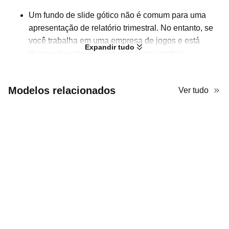
Um fundo de slide gótico não é comum para uma
apresentação de relatório trimestral. No entanto, se
você trabalha em uma empresa de jogos e está
Expandir tudo
desenvolvendo um jogo com tema sombrio
recentemente, este modelo de PPT com estética
gótica é adequado! Ele usa o clássico vermelho e
Modelos relacionados
Ver tudo
preto como cores de fundo, que podem combinar
perfeitamente com o tema do seu jogo. Além disso,
esse tipo de fundo torna o texto branco evidente,
para que todos possam ver claramente o que você
escreve nos slides. Como este modelo é projetado
para relatórios empresariais, ele também oferece
várias ferramentas de visualização de dados onde
você pode adicionar seus dados sem comprometer o
visual geral.
Não se limite aos modelos simples, mas use este
especial para impressionar seus líderes enquanto