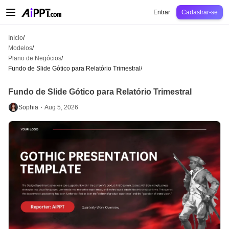
AiPPT Classic
AiPPT Flow
AiPPT Visual
Preços
Modelos
Educação
Profes
Entrar
Cadastrar-se
Início
/
Modelos
/
Plano de Negócios
/
Fundo de Slide Gótico para Relatório Trimestral
/
Fundo de Slide Gótico para Relatório Trimestral
Sophia・
Aug 5, 2026