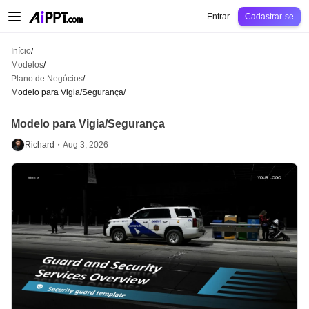
AiPPT Classic
AiPPT Flow
AiPPT Visual
Preços
Modelos
Educação
Profes
Entrar
Cadastrar-se
Início
/
Modelos
/
Plano de Negócios
/
Modelo para Vigia/Segurança
/
Modelo para Vigia/Segurança
Richard・
Aug 3, 2026