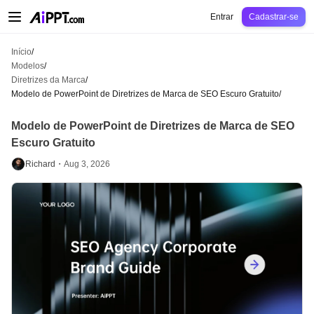
AiPPT Classic
AiPPT Flow
AiPPT Visual
Preços
Modelos
Educação
Profes
Entrar
Cadastrar-se
Início
/
Modelos
/
Diretrizes da Marca
/
Modelo de PowerPoint de Diretrizes de Marca de SEO Escuro Gratuito
/
Modelo de PowerPoint de Diretrizes de Marca de SEO
Escuro Gratuito
Richard・
Aug 3, 2026