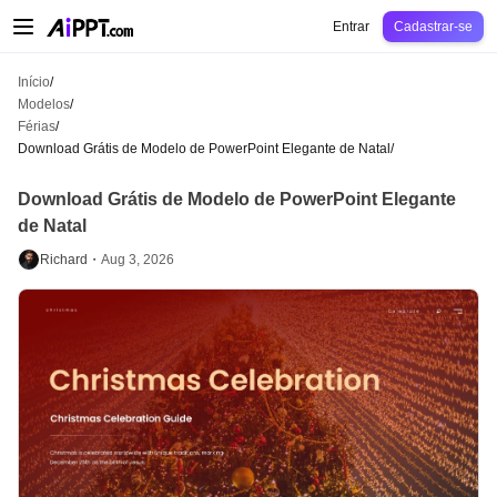
AiPPT Classic
AiPPT Flow
AiPPT Visual
Preços
Modelos
Educação
Profes
Entrar
Cadastrar-se
Início
/
Modelos
/
Férias
/
Download Grátis de Modelo de PowerPoint Elegante de Natal
/
Download Grátis de Modelo de PowerPoint Elegante
de Natal
Richard・
Aug 3, 2026