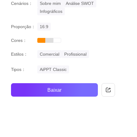
Cenários：
Sobre mim
Análise SWOT
Infográficos
Proporção：
16:9
Cores：
orange
grey
white
Estilos：
Comercial
Profissional
Tipos：
AiPPT Classic
Baixar