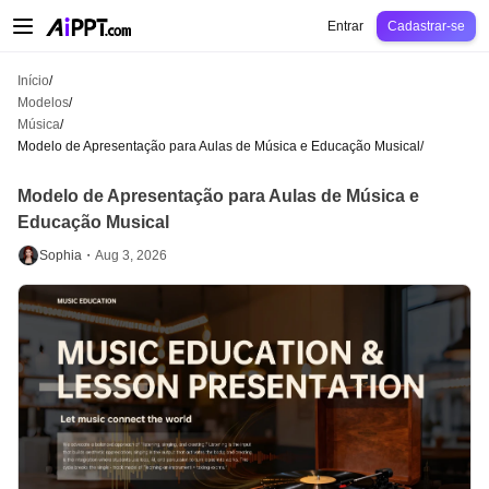
AiPPT Classic
AiPPT Flow
AiPPT Visual
Preços
Modelos
Educação
Profes
Entrar
Cadastrar-se
Início
/
Modelos
/
Música
/
Modelo de Apresentação para Aulas de Música e Educação Musical
/
Modelo de Apresentação para Aulas de Música e
Educação Musical
Sophia・
Aug 3, 2026