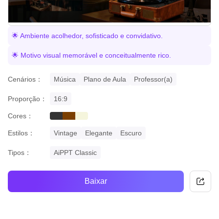
🌟 Ambiente acolhedor, sofisticado e convidativo.
🌟 Motivo visual memorável e conceitualmente rico.
Cenários：
Música
Plano de Aula
Professor(a)
Proporção：
16:9
Cores：
black
brown
beige
Estilos：
Vintage
Elegante
Escuro
Tipos：
AiPPT Classic
Baixar