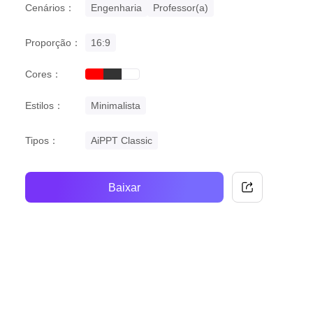
Cenários：
Engenharia
Professor(a)
Proporção：
16:9
Cores：
red
black
white
Estilos：
Minimalista
Tipos：
AiPPT Classic
Baixar