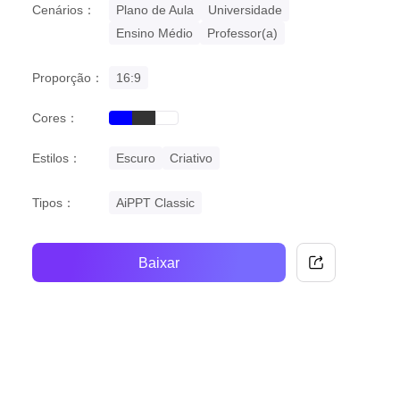
Cenários：
Plano de Aula
Universidade
Ensino Médio
Professor(a)
Proporção：
16:9
Cores：
blue
black
white
Estilos：
Escuro
Criativo
Tipos：
AiPPT Classic
Baixar