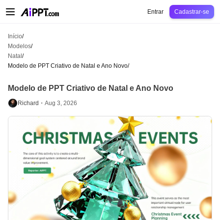
AiPPT Classic
AiPPT Flow
AiPPT Visual
Preços
Modelos
Educação
Profes
Entrar
Cadastrar-se
Início
/
Modelos
/
Natal
/
Modelo de PPT Criativo de Natal e Ano Novo
/
Modelo de PPT Criativo de Natal e Ano Novo
Richard・
Aug 3, 2026