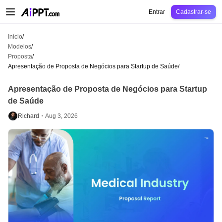
AiPPT Classic
AiPPT Flow
AiPPT Visual
Preços
Modelos
Educação
Profes
Entrar
Cadastrar-se
Início
/
Modelos
/
Proposta
/
Apresentação de Proposta de Negócios para Startup de Saúde
/
Apresentação de Proposta de Negócios para Startup
de Saúde
Richard・
Aug 3, 2026