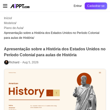
AiPPT Classic
AiPPT Flow
AiPPT Visual
Preços
Modelos
Educação
Profes
Entrar
Cadastrar-se
Início
/
Modelos
/
Plano de Aula
/
Apresentação sobre a História dos Estados Unidos no Período Colonial
para aulas de História
/
Apresentação sobre a História dos Estados Unidos no
Período Colonial para aulas de História
Richard・
Aug 5, 2026