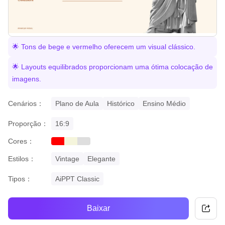
🌟 Tons de bege e vermelho oferecem um visual clássico.
🌟 Layouts equilibrados proporcionam uma ótima colocação de
imagens.
Cenários：
Plano de Aula
Histórico
Ensino Médio
Proporção：
16:9
Cores：
red
beige
grey
Estilos：
Vintage
Elegante
Tipos：
AiPPT Classic
Baixar